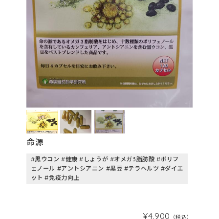
命源
#黒ウコン #健康 #しょうが #オメガ3脂肪酸 #ポリフ
ェノール #アントシアニン #黒豆 #テラヘルツ #ダイエ
ット #免疫力向上
¥4,900
（税込）